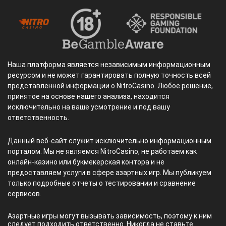
Наша платформа является независимым информационным
ресурсом и не может гарантировать полную точность всей
представленной информации о NitroCasino. Любое решение,
принятое на основе нашего анализа, находится
исключительно на ваше усмотрение и под вашу
ответственность.
Данный веб-сайт служит исключительно информационным
порталом. Мы не являемся NitroCasino, не работаем как
онлайн-казино или букмекерская контора и не
предоставляем услуги в сфере азартных игр. Мы публикуем
только подробные отчеты о тестировании и сравнение
сервисов.
Азартные игры могут вызывать зависимость, поэтому к ним
следует подходить ответственно. Никогда не ставьте