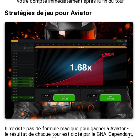
votre compte immédiatement après la fin du tour.
Stratégies de jeu pour Aviator
Il n'existe pas de formule magique pour gagner à Aviator -
le résultat de chaque tour est dicté par le GNA. Cependant,