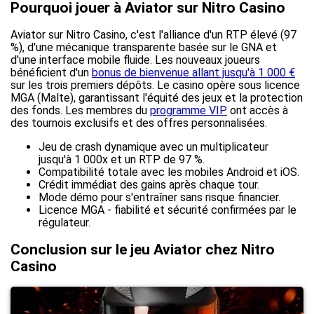
Pourquoi jouer à Aviator sur Nitro Casino
Aviator sur Nitro Casino, c'est l'alliance d'un RTP élevé (97
%), d'une mécanique transparente basée sur le GNA et
d'une interface mobile fluide. Les nouveaux joueurs
bénéficient d'un
bonus de bienvenue allant jusqu'à 1 000 €
sur les trois premiers dépôts. Le casino opère sous licence
MGA (Malte), garantissant l'équité des jeux et la protection
des fonds. Les membres du
programme VIP
ont accès à
des tournois exclusifs et des offres personnalisées.
Jeu de crash dynamique avec un multiplicateur
jusqu'à 1 000x et un RTP de 97 %.
Compatibilité totale avec les mobiles Android et iOS.
Crédit immédiat des gains après chaque tour.
Mode démo pour s'entraîner sans risque financier.
Licence MGA - fiabilité et sécurité confirmées par le
régulateur.
Conclusion sur le jeu Aviator chez Nitro
Casino