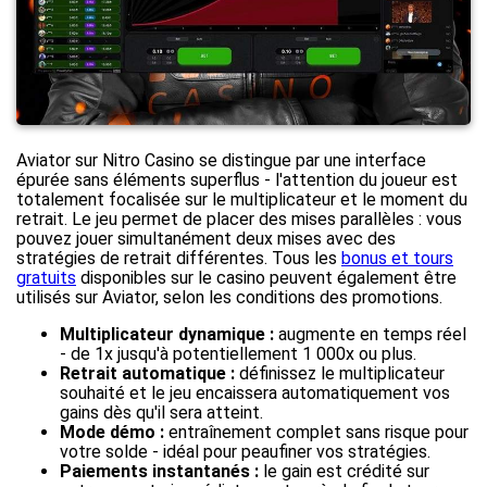
Aviator sur Nitro Casino se distingue par une interface
épurée sans éléments superflus - l'attention du joueur est
totalement focalisée sur le multiplicateur et le moment du
retrait. Le jeu permet de placer des mises parallèles : vous
pouvez jouer simultanément deux mises avec des
stratégies de retrait différentes. Tous les
bonus et tours
gratuits
disponibles sur le casino peuvent également être
utilisés sur Aviator, selon les conditions des promotions.
Multiplicateur dynamique :
augmente en temps réel
- de 1x jusqu'à potentiellement 1 000x ou plus.
Retrait automatique :
définissez le multiplicateur
souhaité et le jeu encaissera automatiquement vos
gains dès qu'il sera atteint.
Mode démo :
entraînement complet sans risque pour
votre solde - idéal pour peaufiner vos stratégies.
Paiements instantanés :
le gain est crédité sur