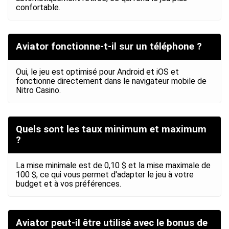
confortable.
Aviator fonctionne-t-il sur un téléphone ?
Oui, le jeu est optimisé pour Android et iOS et
fonctionne directement dans le navigateur mobile de
Nitro Casino.
Quels sont les taux minimum et maximum
?
La mise minimale est de 0,10 $ et la mise maximale de
100 $, ce qui vous permet d'adapter le jeu à votre
budget et à vos préférences.
Aviator peut-il être utilisé avec le bonus de