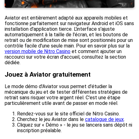
Aviator est entièrement adapté aux appareils mobiles et
fonctionne parfaitement sur navigateur Android et iOS sans
installation d'application tierce. L'interface s'ajuste
automatiquement à la taille de l'écran, et les boutons de
retrait ou de modification de mise sont positionnés pour un
contrôle facile d'une seule main. Pour en savoir plus sur la
version mobile de Nitro Casino
et comment ajouter un
raccourci sur votre écran d'accueil, consultez la section
dédiée.
Jouez à Aviator gratuitement
Le mode démo d'Aviator vous permet d'étudier la
mécanique du jeu et de tester différentes stratégies de
retrait sans risquer votre argent réel. C'est une étape
particulièrement utile avant de passer en mode réel.
Rendez-vous sur le site officiel de Nitro Casino.
Cherchez le jeu Aviator dans le
catalogue de jeux
.
Cliquez sur « Démo » - le jeu se lancera sans dépôt ni
inscription préalable.