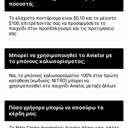
ποσοστά;
Το ελάχιστο ποντάρισμα είναι $0,10 και το μέγιστο
$100, επιτρέποντάς σας να προσαρμόσετε το
παιχνίδι στον προϋπολογισμό και τις προτιμήσεις
σας.
Μπορεί να χρησιμοποιηθεί το Aviator με
το μπόνους καλωσορίσματος;
Ναι, το μπόνους καλωσορίσματος 100% στην πρώτη
κατάθεση (κωδικός: NITRO) μπορεί να
χρησιμοποιηθεί στο παιχνίδι Aviator, μεταξύ άλλων.
Πόσο γρήγορα μπορώ να αποσύρω τα
κέρδη μου;
Το Nitro Casino προσφέρει άμεσες πληρωμές, οπότε