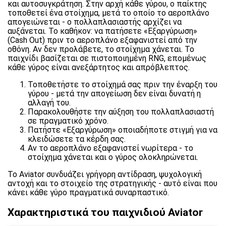
και αυτοσυγκράτηση. Στην αρχή κάθε γύρου, ο παίκτης
τοποθετεί ένα στοίχημα, μετά το οποίο το αεροπλάνο
απογειώνεται - ο πολλαπλασιαστής αρχίζει να
αυξάνεται. Το καθήκον: να πατήσετε «Εξαργύρωση»
(Cash Out) πριν το αεροπλάνο εξαφανιστεί από την
οθόνη. Αν δεν προλάβετε, το στοίχημα χάνεται. Το
παιχνίδι βασίζεται σε πιστοποιημένη RNG, επομένως
κάθε γύρος είναι ανεξάρτητος και απρόβλεπτος.
Τοποθετήστε το στοίχημά σας πριν την έναρξη του
γύρου - μετά την απογείωση δεν είναι δυνατή η
αλλαγή του.
Παρακολουθήστε την αύξηση του πολλαπλασιαστή
σε πραγματικό χρόνο.
Πατήστε «Εξαργύρωση» οποιαδήποτε στιγμή για να
κλειδώσετε τα κέρδη σας.
Αν το αεροπλάνο εξαφανιστεί νωρίτερα - το
στοίχημα χάνεται και ο γύρος ολοκληρώνεται.
Το Aviator συνδυάζει γρήγορη αντίδραση, ψυχολογική
αντοχή και το στοιχείο της στρατηγικής - αυτό είναι που
κάνει κάθε γύρο πραγματικά συναρπαστικό.
Χαρακτηριστικά του παιχνιδιού Aviator