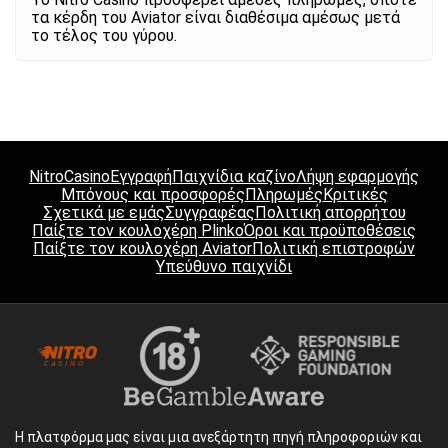
τα κέρδη του Aviator είναι διαθέσιμα αμέσως μετά
το τέλος του γύρου.
NitroCasino
Εγγραφή
Παιχνίδια καζίνο
Λήψη εφαρμογής
Μπόνους και προσφορές
Πληρωμές
Κριτικές
Σχετικά με εμάς
Συγγραφέας
Πολιτική απορρήτου
Παίξτε τον κουλοχέρη Plinko
Όροι και προϋποθέσεις
Παίξτε τον κουλοχέρη Aviator
Πολιτική επιστροφών
Υπεύθυνο παιχνίδι
Η πλατφόρμα μας είναι μια ανεξάρτητη πηγή πληροφοριών και