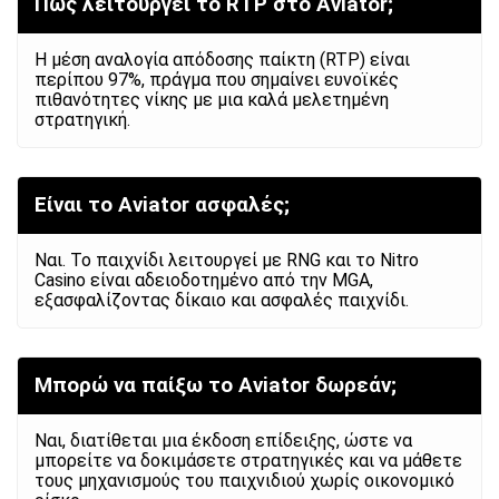
Πώς λειτουργεί το RTP στο Aviator;
Η μέση αναλογία απόδοσης παίκτη (RTP) είναι
περίπου 97%, πράγμα που σημαίνει ευνοϊκές
πιθανότητες νίκης με μια καλά μελετημένη
στρατηγική.
Είναι το Aviator ασφαλές;
Ναι. Το παιχνίδι λειτουργεί με RNG και το Nitro
Casino είναι αδειοδοτημένο από την MGA,
εξασφαλίζοντας δίκαιο και ασφαλές παιχνίδι.
Μπορώ να παίξω το Aviator δωρεάν;
Ναι, διατίθεται μια έκδοση επίδειξης, ώστε να
μπορείτε να δοκιμάσετε στρατηγικές και να μάθετε
τους μηχανισμούς του παιχνιδιού χωρίς οικονομικό