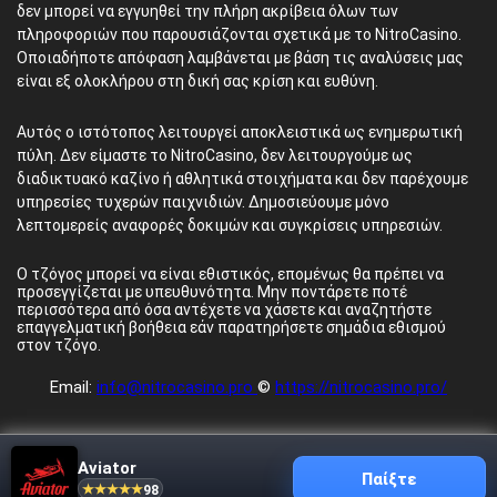
δεν μπορεί να εγγυηθεί την πλήρη ακρίβεια όλων των
πληροφοριών που παρουσιάζονται σχετικά με το NitroCasino.
Οποιαδήποτε απόφαση λαμβάνεται με βάση τις αναλύσεις μας
είναι εξ ολοκλήρου στη δική σας κρίση και ευθύνη.
Αυτός ο ιστότοπος λειτουργεί αποκλειστικά ως ενημερωτική
πύλη. Δεν είμαστε το NitroCasino, δεν λειτουργούμε ως
διαδικτυακό καζίνο ή αθλητικά στοιχήματα και δεν παρέχουμε
υπηρεσίες τυχερών παιχνιδιών. Δημοσιεύουμε μόνο
λεπτομερείς αναφορές δοκιμών και συγκρίσεις υπηρεσιών.
Ο τζόγος μπορεί να είναι εθιστικός, επομένως θα πρέπει να
προσεγγίζεται με υπευθυνότητα. Μην ποντάρετε ποτέ
περισσότερα από όσα αντέχετε να χάσετε και αναζητήστε
επαγγελματική βοήθεια εάν παρατηρήσετε σημάδια εθισμού
στον τζόγο.
Email:
info@nitrocasino.pro
©
https://nitrocasino.pro/
Aviator
Παίξτε
98