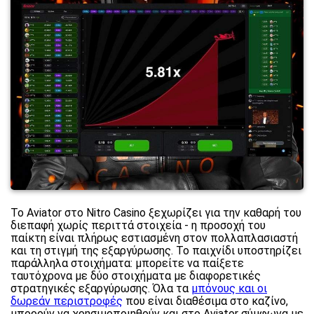
Το Aviator στο Nitro Casino ξεχωρίζει για την καθαρή του
διεπαφή χωρίς περιττά στοιχεία - η προσοχή του
παίκτη είναι πλήρως εστιασμένη στον πολλαπλασιαστή
και τη στιγμή της εξαργύρωσης. Το παιχνίδι υποστηρίζει
παράλληλα στοιχήματα: μπορείτε να παίξετε
ταυτόχρονα με δύο στοιχήματα με διαφορετικές
στρατηγικές εξαργύρωσης. Όλα τα
μπόνους και οι
δωρεάν περιστροφές
που είναι διαθέσιμα στο καζίνο,
μπορούν να χρησιμοποιηθούν και στο Aviator σύμφωνα με