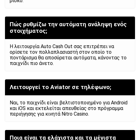
ρίσκο.
Πώς ρυθμίζω την αυτόματη ανάληψη ενός
στοιχήματος;
Η λειτουργία Auto Cash Out σας επιτρέπει να
ορίσετε τον πολλαπλασιαστή στον οποίο το
ποντάρισμα θα αποσύρεται αυτόματα, κάνοντας το
παιχνίδι πιο άνετο.
Λειτουργεί το Aviator σε τηλέφωνο;
Ναι, το παιχνίδι είναι βελτιστοποιημένο για Android
και iOS και εκτελείται απευθείας στο πρόγραμμα
περιήγησης για κινητά Nitro Casino.
Ποια είναι τα ελάχιστα και τα μέγιστα