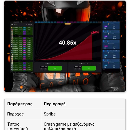
Παράμετρος
Περιγραφή
Πάροχος
Spribe
Τύπος
Crash game με αυξανόμενο
παιχνιδιού
πολλαπλασιαστή