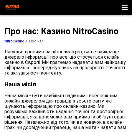
NitroCasino
Про нас: Казино NitroCasino
Реєстрація
Ігри казино
Завантажити додаток
NitroCasino
Про нас
Бонуси та пропозиції
Платежі
Ласкаво просимо на nitrocasino.pro, ваше найкраще
Відгуки
джерело інформації про все, що стосується онлайн-
Грати в ігри
казино в Європі. Ми прагнемо надавати вам найкращу
інформацію, зосереджуючись на прозорості, точності
та актуальності контенту.
Наша місія
Наша місія - бути найбільш надійним і всеосяжним
онлайн-джерелом для гравців з усього світу, які
шукають інформацію про онлайн-казино. Ми
розуміємо важливість надання точної та достовірної
інформації, яка допоможе вам приймати обґрунтовані
рішення. Незалежно від того, чи ви новачок в онлайн-
іграх, чи досвідчений гравець, наша мета - надати вам