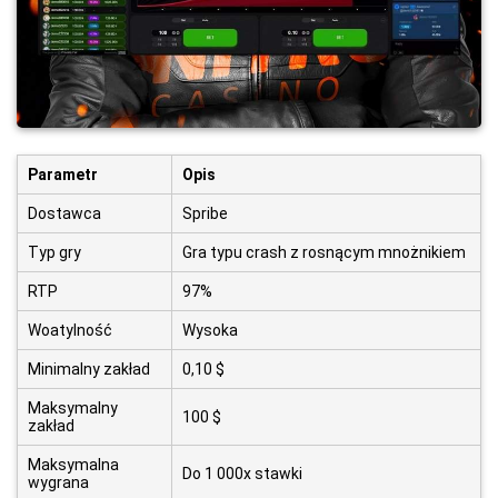
Parametr
Opis
Dostawca
Spribe
Typ gry
Gra typu crash z rosnącym mnożnikiem
RTP
97%
Woatylność
Wysoka
Minimalny zakład
0,10 $
Maksymalny
100 $
zakład
Maksymalna
Do 1 000x stawki
wygrana