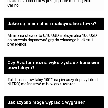
działa bezpośrednio w przeglądarce mobilnej Nitro
Casino.
Jakie są minimalne i maksymalne stawki?
Minimalna stawka to 0,10 USD, maksymalna 100 USD,
co pozwala dopasować grę do własnego budżetu i
preferencji.
Czy Aviator można wykorzystać z bonusem
powitalnym?
Tak, bonus powitalny 100% na pierwszy depozyt (kod:
NITRO) można użyć m.in. w grze Aviator.
Jak szybko mogę wypłacić wygrane?