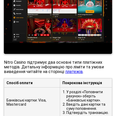
Nitro Casino підтримує два основні типи платіжних
методів. Детальну інформацію про ліміти та умови
виведення читайте на сторінці
платежів
.
Спосіб оплати
Покрокова інструкція
У розділі «Поповнити
рахунок» оберіть
Банківські картки: Visa,
«Банківські картки».
Mastercard
Введіть дані картки та
суму поповнення.
Підтвердіть транзакцію.