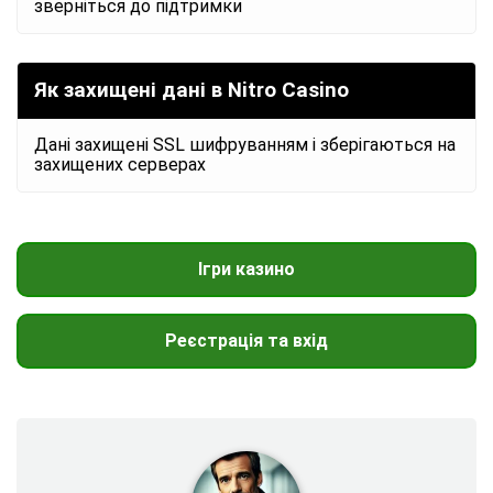
зверніться до підтримки
Як захищені дані в Nitro Casino
Дані захищені SSL шифруванням і зберігаються на
захищених серверах
Ігри казино
Реєстрація та вхід