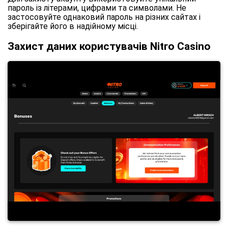
пароль із літерами, цифрами та символами. Не
застосовуйте однаковий пароль на різних сайтах і
зберігайте його в надійному місці.
Захист даних користувачів Nitro Casino