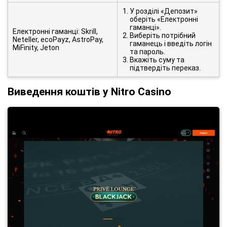
У розділі «Депозит»
оберіть «Електронні
гаманці».
Електронні гаманці: Skrill,
Виберіть потрібний
Neteller, ecoPayz, AstroPay,
гаманець і введіть логін
MiFinity, Jeton
та пароль.
Вкажіть суму та
підтвердіть переказ.
Виведення коштів у Nitro Casino