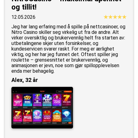
og tillit!
12.05.2026
Jeg har lang erfaring med å spille på nettcasinoer, og
Nitro Casino skiller seg virkelig ut fra de andre. Alt
virker oversiktlig og brukervennlig helt fra starten av:
utbetalingene skjer uten forsinkelser, og
kundeservicen svarer raskt. For meg er ærlighet
viktig, og her har jeg funnet det. Oftest spiller jeg
roulette – grensesnittet er brukervennlig, og
animasjonen er jevn, noe som gjør spillopplevelsen
enda mer behagelig.
Alex, 32 år