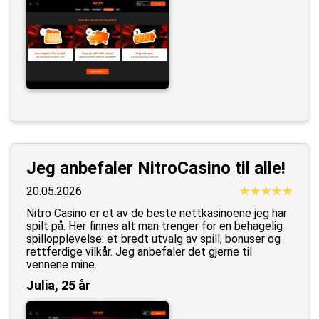
Jeg anbefaler NitroCasino til alle!
20.05.2026
Nitro Casino er et av de beste nettkasinoene jeg har
spilt på. Her finnes alt man trenger for en behagelig
spillopplevelse: et bredt utvalg av spill, bonuser og
rettferdige vilkår. Jeg anbefaler det gjerne til
vennene mine.
Julia, 25 år